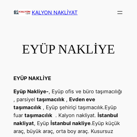
İçeriğe
KALYON NAKLİYAT
geç
EYÜP NAKLİYE
EYÜP NAKLİYE
Eyüp Nakliye-
, Eyüp ofis ve büro taşımacılığı
, parsiyel
taşımacılık
,
Evden eve
taşımacılık
, Eyüp şehiriçi taşımacılık.Eyüp
fuar
taşımacılık
. Kalyon nakliyat.
İstanbul
nakliyat
, Eyüp
İstanbul nakliye
.Eyüp küçük
araç, büyük araç, orta boy araç. Kusursuz