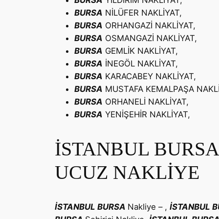
BURSA
YILDIRIM NAKLİYAT,
BURSA
NİLÜFER NAKLİYAT,
BURSA
ORHANGAZİ NAKLİYAT,
BURSA
OSMANGAZİ NAKLİYAT,
BURSA
GEMLİK NAKLİYAT,
BURSA
İNEGÖL NAKLİYAT,
BURSA
KARACABEY NAKLİYAT,
BURSA
MUSTAFA KEMALPAŞA NAKLİ
BURSA
ORHANELİ NAKLİYAT,
BURSA
YENİŞEHİR NAKLİYAT,
İSTANBUL BURSA 
UCUZ NAKLİYE
İSTANBUL
BURSA
Nakliye – ,
İSTANBUL
B