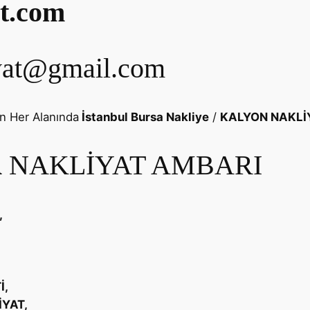
t.com
iyat@gmail.com
ın Her Alanında
İstanbul Bursa Nakliye
/
KALYON NAKLİ
A
NAKLİYAT AMBARI
,
İ,
YAT,