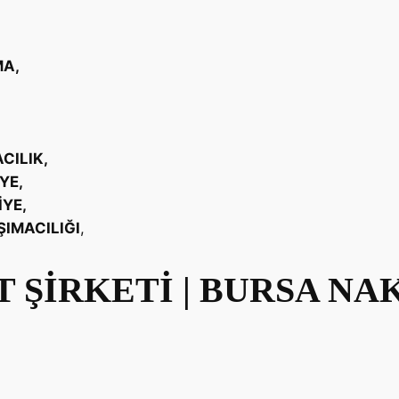
MA,
CILIK,
YE,
İYE,
ŞIMACILIĞI
,
 ŞİRKETİ | BURSA NA