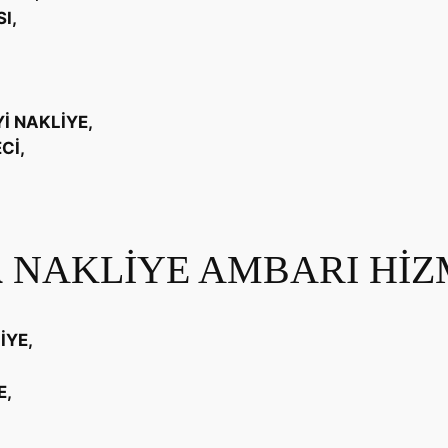
I,
,
İ NAKLİYE,
Cİ,
A
NAKLİYE AMBARI HİZ
İYE,
E,