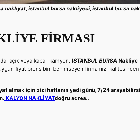
sa
nakliyat, istanbul
bursa
nakliyeci, istanbul
bursa
nakl
KLİYE FİRMASI
zda, açık veya kapalı kamyon,
İSTANBUL
BURSA
Nakliy
uygun fiyat prensibini benimseyen firmamız, kalitesinde
at almak için bizi haftanın yedi günü, 7/24 arayabilirsi
n.
KALYON NAKLİYAT
doğru adres..